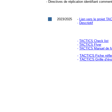
- Directives de réplication identifiant comme
2023/2025
-
Lien vers le projet T
-
Descriptif
-
TACTICS Check list
-
TACTICS Flyer
-
TACTICS Manuel de f
-
TACTICS Fiche réfl
-
TACTICS Grille d'év