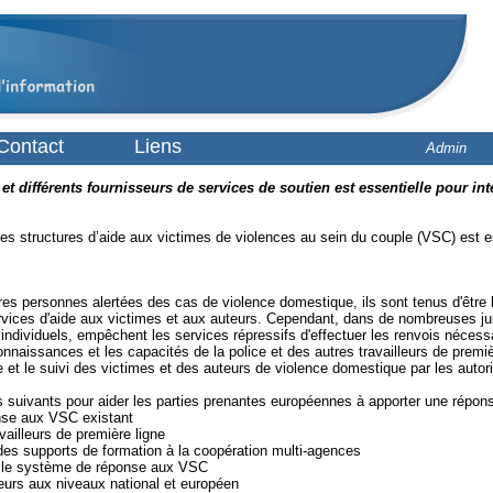
Contact
Liens
Admin
 et différents fournisseurs de services de soutien est essentielle pour in
entes structures d’aide aux victimes de violences au sein du couple (VSC) est 
es personnes alertées des cas de violence domestique, ils sont tenus d'être l
services d'aide aux victimes et aux auteurs. Cependant, dans de nombreuses ju
dividuels, empêchent les services répressifs d'effectuer les renvois nécessai
naissances et les capacités de la police et des autres travailleurs de premièr
 et le suivi des victimes et des auteurs de violence domestique par les autori
 suivants pour aider les parties prenantes européennes à apporter une répo
nse aux VSC existant
vailleurs de première ligne
 des supports de formation à la coopération multi-agences
rer le système de réponse aux VSC
eurs aux niveaux national et européen