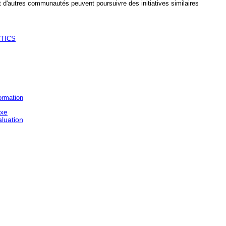
nt d'autres communautés peuvent poursuivre des initiatives similaires
ACTICS
ormation
exe
aluation